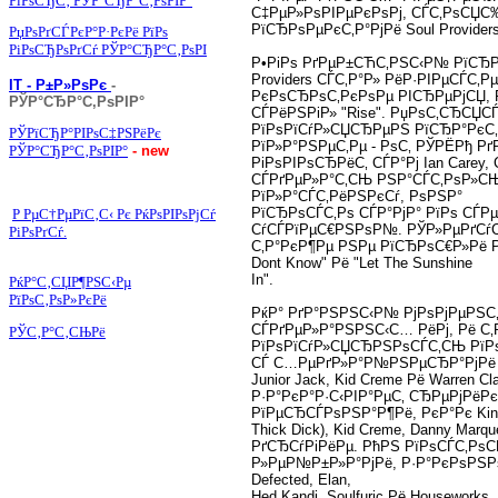
РїРѕСЂС‚ РЎР°СЂР°С‚РѕРІР°
С‡РµР»РѕРІРµРєРѕРј, СЃС‚РѕСЏС‰
РїСЂРѕРµРєС‚Р°РјРё Soul Providers 
РџРѕРґСЃРєР°Р·РєРё РїРѕ
РіРѕСЂРѕРґСѓ РЎР°СЂР°С‚РѕРІ
Р•РіРѕ РґРµР±СЋС‚РЅС‹Р№ РїСЂРѕ
Providers СЃС‚Р°Р» РёР·РІРµСЃС‚
IT - Р±Р»РѕРє
-
РєРѕСЂРѕС‚РєРѕРµ РІСЂРµРјСЏ, 
РЎР°СЂР°С‚РѕРІР°
СЃРёРЅРіР» "Rise". РџРѕС‚СЂСЏ
РїРѕРїСѓР»СЏСЂРµРЅ РїСЂР°РєС
РЎРїСЂР°РІРѕС‡РЅРёРє
РїР»Р°РЅРµС‚Рµ - РѕС‚ РЎРЁРђ 
РЎР°СЂР°С‚РѕРІР°
- new
РіРѕРІРѕСЂРёС‚ СЃР°Рј Ian Carey
СЃРґРµР»Р°С‚СЊ РЅР°СЃС‚РѕР»С
РїР»Р°СЃС‚РёРЅРєСѓ, РѕРЅР°
РїСЂРѕСЃС‚Рѕ СЃР°РјР° РїРѕ СЃ
Р РµС†РµРїС‚С‹ Рє РќРѕРІРѕРјСѓ
СѓСЃРїРµС€РЅРѕР№. РЎР»РµРґСѓС‰
РіРѕРґСѓ.
С‚Р°РєР¶Рµ РЅРµ РїСЂРѕС€Р»Рё РЅ
Dont Know" Рё "Let The Sunshine
In".
РќР°С‚СЏР¶РЅС‹Рµ
РїРѕС‚РѕР»РєРё
РќР° РґР°РЅРЅС‹Р№ РјРѕРјРµРЅС
СЃРґРµР»Р°РЅРЅС‹С… РёРј, Рё С
РЎС‚Р°С‚СЊРё
РїРѕРїСѓР»СЏСЂРЅРѕСЃС‚СЊ РїРѕ
СЃ С…РµРґР»Р°Р№РЅРµСЂР°РјРё Р»
Junior Jack, Kid Creme Рё Warren 
Р·Р°РєР°Р·С‹РІР°РµС‚ СЂРµРјРёРє
РїРµСЂСЃРѕРЅР°Р¶Рё, РєР°Рє King B
Thick Dick), Kid Creme, Danny Marqu
РґСЂСѓРіРёРµ. РћРЅ РїРѕСЃС‚Рѕ
Р»РµР№Р±Р»Р°РјРё, Р·Р°РєРѕРЅРѕ
Defected, Elan,
Hed Kandi, Soulfuric Рё Houseworks.