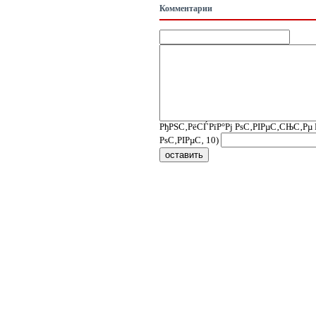
Комментарии
РђРЅС‚РёСЃРїР°Рј РѕС‚РІРµС‚СЊС‚Рµ
РѕС‚РІРµС‚ 10)