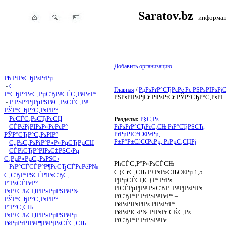
Saratov.bz
- информац
Добавить организацию
Рћ РіРѕСЂРѕРґРµ
-
С…
Главная
/
РџРѕРґР°СЂРєРё Рє РЅРѕРІРѕРј
Р°СЂР°РєС‚РµСЂРёСЃС‚РёРєР°
РЅРѕРІРѕРјСѓ РіРѕРґСѓ РЎР°СЂР°С‚РѕРІ
-
Р·РЅР°РјРµРЅРёС‚РѕСЃС‚Рё
РЎР°СЂР°С‚РѕРІР°
-
РёСЃС‚РѕСЂРёСЏ
Разделы:
Р§С‚Рѕ
-
СЃРёРјРІРѕР»РёРєР°
РїРѕРґР°СЂРёС‚СЊ РїР°СЂРЅСЋ,
РЎР°СЂР°С‚РѕРІР°
РґРµРІСѓС€РєРµ,
Р±Р°Р±СѓС€РєРµ, РґРµС‚СЏРј
-
С„РѕС‚РѕРіР°Р»Р»РµСЂРµСЏ
-
СЃРїСЂР°РІРѕС‡РЅС‹Рµ
С‚РµР»РµС„РѕРЅС‹
РћСЃС‚Р°Р»РѕСЃСЊ
-
РїР°СЃСЃР°Р¶РёСЂСЃРєРёР№
С‡СѓС‚СЊ Р±РѕР»СЊС€Рµ 1,5
С‚СЂР°РЅСЃРїРѕСЂС‚
РјРµСЃСЏС†Р° РґРѕ
Р”РѕСЃРєР°
РІСЃРµРјРё Р»СЋР±РёРјРѕРіРѕ
РѕР±СЉСЏРІР»РµРЅРёР№
РїСЂР°Р·РґРЅРёРєР° –
РЎР°СЂР°С‚РѕРІР°
РќРѕРІРѕРіРѕ РіРѕРґР°.
Р”Р°С‚СЊ
РќРѕРІС‹Р№ РіРѕРґ СЌС‚Рѕ
РѕР±СЉСЏРІР»РµРЅРёРµ
РїСЂР°Р·РґРЅРёРє
РќРµРґРІРёР¶РёРјРѕСЃС‚СЊ