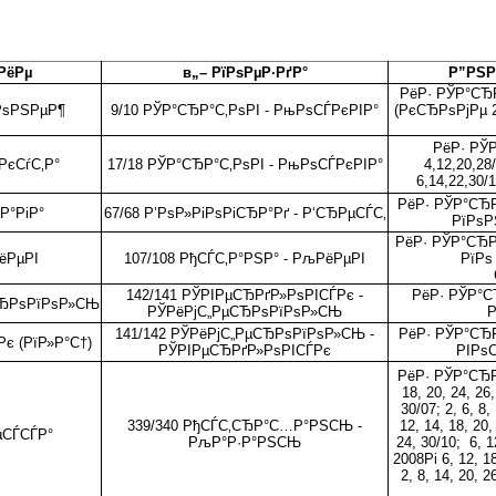
РёРµ
в„– РїРѕРµР·РґР°
Р”РЅР
РёР· РЎР°СЂ
РѕРЅРµР¶
9/10 РЎР°СЂР°С‚РѕРІ - РњРѕСЃРєРІР°
(РєСЂРѕРјРµ 2/0
РёР· РЎР
РєСѓС‚Р°
17/18 РЎР°СЂР°С‚РѕРІ - РњРѕСЃРєРІР°
4,12,20,28/
6,14,22,30/1
РёР· РЎР°СЂР°
Р°РіР°
67/68 Р’РѕР»РіРѕРіСЂР°Рґ - Р‘СЂРµСЃС‚
РїРѕР
РёР· РЎР°СЂР
ёРµРІ
107/108 РђСЃС‚Р°РЅР° - РљРёРµРІ
РїРѕ
142/141 РЎРІРµСЂРґР»РѕРІСЃРє -
РёР· РЎР°СЂ
СЂРѕРїРѕР»СЊ
РЎРёРјС„РµСЂРѕРїРѕР»СЊ
Р
141/142 РЎРёРјС„РµСЂРѕРїРѕР»СЊ -
РёР· РЎР°СЂР
є (РїР»Р°С†)
РЎРІРµСЂРґР»РѕРІСЃРє
РІРѕ
РёР· РЎР°СЂР°С
18, 20, 24, 26,
30/07; 2, 6, 8,
339/340 РђСЃС‚СЂР°С…Р°РЅСЊ -
12, 14, 18, 20,
µСЃСЃР°
РљР°Р·Р°РЅСЊ
24, 30/10; 6, 12
2008Рі 6, 12, 18
2, 8, 14, 20, 2