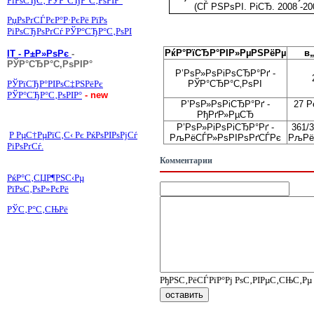
РїРѕСЂС‚ РЎР°СЂР°С‚РѕРІР°
(СЃ РЅРѕРІ. РіСЂ. 2008 -200
РџРѕРґСЃРєР°Р·РєРё РїРѕ
РіРѕСЂРѕРґСѓ РЎР°СЂР°С‚РѕРІ
РќР°РїСЂР°РІР»РµРЅРёРµ
в„
IT - Р±Р»РѕРє
-
РЎР°СЂР°С‚РѕРІР°
Р’РѕР»РѕРіРѕСЂР°Рґ -
РЎРїСЂР°РІРѕС‡РЅРёРє
РЎР°СЂР°С‚РѕРІ
РЎР°СЂР°С‚РѕРІР°
- new
Р’РѕР»РѕРіСЂР°Рґ -
27 Р
РђРґР»РµСЂ
Р’РѕР»РіРѕРіСЂР°Рґ -
361/
Р РµС†РµРїС‚С‹ Рє РќРѕРІРѕРјСѓ
РљРёСЃР»РѕРІРѕРґСЃРє
РљРё
РіРѕРґСѓ.
Комментарии
РќР°С‚СЏР¶РЅС‹Рµ
РїРѕС‚РѕР»РєРё
РЎС‚Р°С‚СЊРё
РђРЅС‚РёСЃРїР°Рј РѕС‚РІРµС‚СЊС‚Рµ