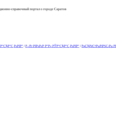
ционно-справочный портал о городе Саратов
ЎР°СЂР°С‚РѕРІР°
/
Р–/Рґ РІРѕРєР·Р°Р» РЎР°СЂР°С‚РѕРІР°
/
РџСЂРёС†РµРїРЅС‹Рµ РІ