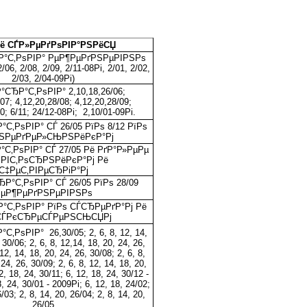
ё СЃР»РµРґРѕРІР°РЅРёСЏ
Р°С‚РѕРІР° РµР¶РµРґРЅРµРІРЅРѕ
6, 2/08, 2/09, 2/11-08Рі, 2/01, 2/02,
2/03, 2/04-09Рі)
°СЂР°С‚РѕРІР° 2,10,18,26/06;
07; 4,12,20,28/08; 4,12,20,28/09;
0; 6/11; 24/12-08Рі; 2,10/01-09Рі.
С‚РѕРІР° СЃ 26/05 РїРѕ 8/12 РїРѕ
ЅРµРґРµР»СЊРЅРёРєР°Рј
°С‚РѕРІР° СЃ 27/05 Рё РґР°Р»РµРµ
 РІС‚РѕСЂРЅРёРєР°Рј Рё
С‡РµС‚РІРµСЂРіР°Рј
Р°С‚РѕРІР° СЃ 26/05 РїРѕ 28/09
µР¶РµРґРЅРµРІРЅРѕ
°С‚РѕРІР° РїРѕ СЃСЂРµРґР°Рј Рё
СЃРєСЂРµСЃРµРЅСЊСЏРј
‚РѕРІР° 26,30/05; 2, 6, 8, 12, 14,
 30/06; 2, 6, 8, 12,14, 18, 20, 24, 26,
 12, 14, 18, 20, 24, 26, 30/08; 2, 6, 8,
 24, 26, 30/09; 2, 6, 8, 12, 14, 18, 20,
, 18, 24, 30/11; 6, 12, 18, 24, 30/12 -
, 24, 30/01 - 2009Рі; 6, 12, 18, 24/02;
6/03; 2, 8, 14, 20, 26/04; 2, 8, 14, 20,
26/05