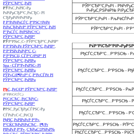
РЎР°СЂР°С‚РѕРІ
РЎР°СЂР°С‚РѕРІ - РћРґРµС
РЎ
РѕС‚РѕРІС‹Рµ
Р»РµС‚РЅРёР№ РїРµСЂР
РѕРїРµСЂР°С‚РѕСЂС‹ РІ
СЂРµРіРёРѕРЅРµ
РЎР°СЂР°С‚РѕРІ - РљРёСЃР»Р
Р Р°РґРёРѕСЃС‚Р°РЅС†РёРё
РіРѕСЂРѕРґР° РЎР°СЂР°С‚РѕРІ
РЎР°СЂР°С‚РѕРІ - Р‘Р
Р“РѕСЃС‚РёРЅРёС†С‹
РЎР°СЂР°С‚РѕРІР°
РЎ
Р°Р№С‚С‹ РЎР°СЂР°С‚РѕРІР°
РќР°РїСЂР°РІР»РµРЅР
Р‘Р°РЅРєРё РЎР°СЂР°С‚РѕРІР°
,
Р‘Р°РЅРєРѕРјР°С‚С‹
РђСЃС‚СЂР°С…Р°РЅСЊ - Р
Р‘Р°РЅСЏ, СЃР°СѓРЅР° РІ
РЎР°СЂР°С‚РѕРІРµ
Spa - СЃР°Р»РѕРЅС‹ РІ
РЎР°СЂР°С‚РѕРІРµ
РђСЃС‚СЂР°С…Р°РЅСЊ - Рђ
РЎР»СѓР¶Р±Р° С‚Р°РєСЃРё РІ
РЎР°СЂР°С‚РѕРІРµ
Рђ
С„РёС€Р° РЎР°СЂР°С‚РѕРІР°
РђСЃС‚СЂР°С…Р°РЅСЊ - РњР
(Р°РІРіСѓСЃС‚)
РўСѓСЂС„РёСЂРјС‹
РђСЃС‚СЂР°С…Р°РЅСЊ - Р
РЎР°СЂР°С‚РѕРІР°
Р
РЅС‚РµСЂРµСЃРЅС‹Рµ
РђСЃС‚СЂР°С…Р°РЅСЊ - Р‘
СЃРѕР±С‹С‚РёСЏ
РђРІС‚РѕРІРѕРєР·Р°Р»
,
Р°СЌСЂРѕРїРѕСЂС‚
,
Р¶/Рґ
РђСЃС‚СЂР°С…Р°РЅСЊ - РҐР°
РІРѕРєР·Р°Р»
,
СЂРµС‡РЅРѕР№
РђСЃС‚СЂР°С…Р°РЅСЊ - РўС