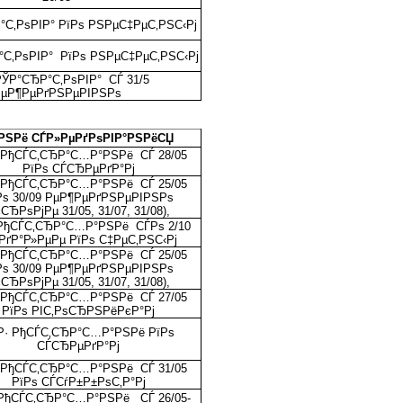
°С‚РѕРІР° РїРѕ РЅРµС‡РµС‚РЅС‹Рј
°С‚РѕРІР° РїРѕ РЅРµС‡РµС‚РЅС‹Рј
РЎР°СЂР°С‚РѕРІР° СЃ 31/5
µР¶РµРґРЅРµРІРЅРѕ
РЅРё СЃР»РµРґРѕРІР°РЅРёСЏ
 РђСЃС‚СЂР°С…Р°РЅРё СЃ 28/05
РїРѕ СЃСЂРµРґР°Рј
 РђСЃС‚СЂР°С…Р°РЅРё СЃ 25/05
Рѕ 30/09 РµР¶РµРґРЅРµРІРЅРѕ
єСЂРѕРјРµ 31/05, 31/07, 31/08),
 РђСЃС‚СЂР°С…Р°РЅРё СЃРѕ 2/10
РґР°Р»РµРµ РїРѕ С‡РµС‚РЅС‹Рј
 РђСЃС‚СЂР°С…Р°РЅРё СЃ 25/05
Рѕ 30/09 РµР¶РµРґРЅРµРІРЅРѕ
єСЂРѕРјРµ 31/05, 31/07, 31/08),
 РђСЃС‚СЂР°С…Р°РЅРё СЃ 27/05
РїРѕ РІС‚РѕСЂРЅРёРєР°Рј
Р· РђСЃС‚СЂР°С…Р°РЅРё РїРѕ
СЃСЂРµРґР°Рј
 РђСЃС‚СЂР°С…Р°РЅРё СЃ 31/05
РїРѕ СЃСѓР±Р±РѕС‚Р°Рј
 РђСЃС‚СЂР°С…Р°РЅРё СЃ 26/05-